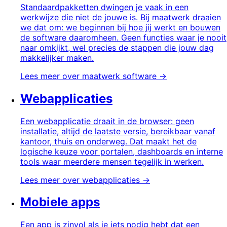
Standaardpakketten dwingen je vaak in een
werkwijze die niet de jouwe is. Bij maatwerk draaien
we dat om: we beginnen bij hoe jij werkt en bouwen
de software daaromheen. Geen functies waar je nooit
naar omkijkt, wel precies de stappen die jouw dag
makkelijker maken.
Lees meer over
maatwerk software
→
Webapplicaties
Een webapplicatie draait in de browser: geen
installatie, altijd de laatste versie, bereikbaar vanaf
kantoor, thuis en onderweg. Dat maakt het de
logische keuze voor portalen, dashboards en interne
tools waar meerdere mensen tegelijk in werken.
Lees meer over
webapplicaties
→
Mobiele apps
Een app is zinvol als je iets nodig hebt dat een